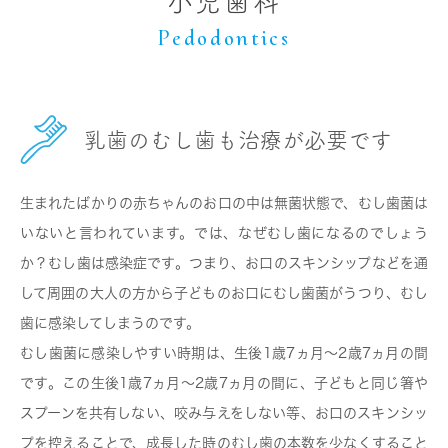
小児歯科
Pedodontics
乳歯のむし歯も治療が必要です
生まれたばかりの赤ちゃんのお口の中は無菌状態で、むし歯菌は
いないと言われています。では、なぜむし歯になるのでしょう
か？むし歯は感染症です。つまり、お口のスキンシップなどを通
して周囲の大人の方から子どものお口にむし歯菌がうつり、むし
歯に感染してしまうのです。
むし歯菌に感染しやすい時期は、生後1歳7ヵ月～2歳7ヵ月の間
です。この生後1歳7ヵ月～2歳7ヵ月の間に、子どもと同じ箸や
スプーンを共有しない、咬み与えをしない等、お口のスキンシッ
プを控えることで、成長した時のむし歯の本数を少なくすること