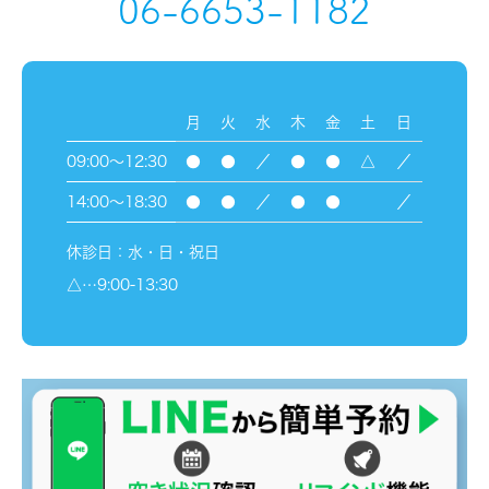
06-6653-1182
月
火
水
木
金
土
日
09:00～12:30
●
●
／
●
●
△
／
14:00～18:30
●
●
／
●
●
／
休診日：水・日・祝日
△…9:00-13:30