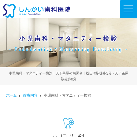
t
o
g
g
l
e
n
小児歯科・マタニティー検診
a
v
Pedodontics・Maternity Dentistry
i
g
a
t
i
o
小児歯科・マタニティー検診｜天下茶屋の歯医者｜松田町駅徒歩3分・天下茶屋
n
駅徒歩8分
ホーム
診療内容
小児歯科・マタニティー検診